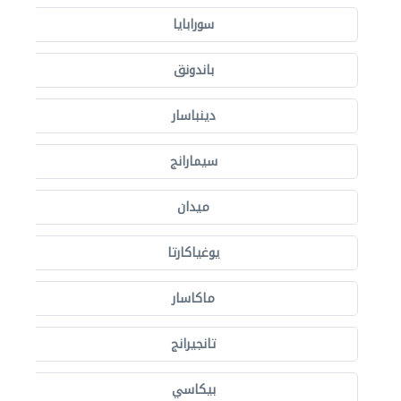
سورابايا
باندونق
دينباسار
سيمارانج
ميدان
يوغياكارتا
ماكاسار
تانجيرانج
بيكاسي