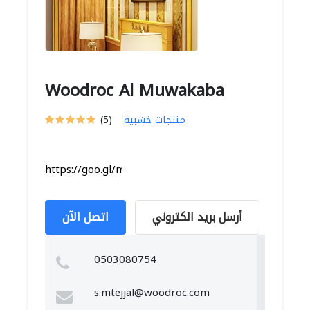
Woodroc Al Muwakaba
منتجات خشبية
(5)
https://goo.gl/maps/tZSpg185Kjva71m59
أرسل بريد الكتروني
اتصل الآن
0503080754
s.mtejjal@woodroc.com