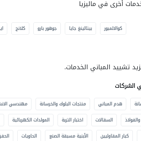
مات أخرى في ماليزيا
كوالالمبور
بيتالينغ جايا
جوهور بارو
كلانج
اي
يد تشييد المباني الخدمات.
ي الشركات
انة
هدم المباني
منتجات البلوك والخرسانة
مهندسي الانش
الفولاذ
السقالات
اختبار التربة
المولدات الكهربائية
كبار المقاوليين
الأبنية مسبقة الصنع
الحاويات
الحفري