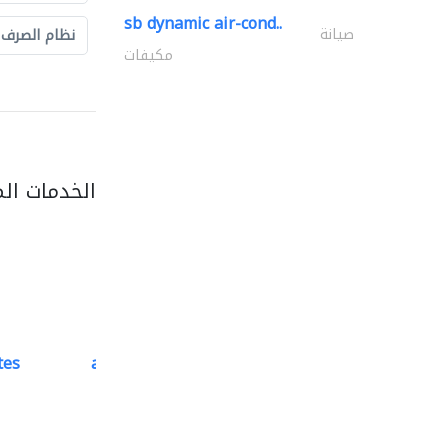
sb dynamic air-cond..
صيانة
نظام الصرف
مكيفات
الخدمات ال
tes
accurate bldh cont..
كبار المقاوليين