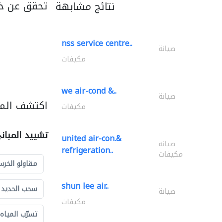
تحقق عن خد
نتائج مشابهة
nss service centre..
صيانة
مكيفات
we air-cond &..
صيانة
اكتشف المز
مكيفات
تشييد المبان
united air-con.&
صيانة
refrigeration..
مكيفات
مقاولو الخرس
shun lee air..
سحب الحديد و
صيانة
مكيفات
تسرّب المياه