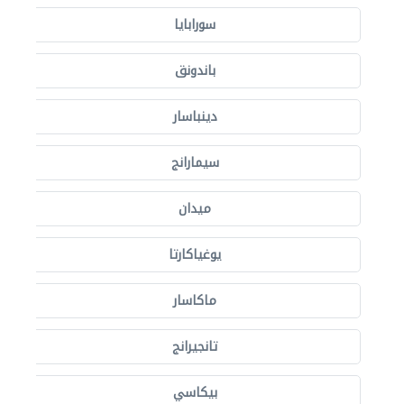
سورابايا
باندونق
دينباسار
سيمارانج
ميدان
يوغياكارتا
ماكاسار
تانجيرانج
بيكاسي