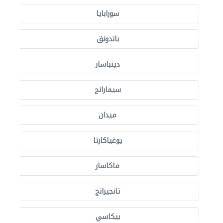
سورابايا
باندونق
دينباسار
سيمارانج
ميدان
يوغياكارتا
ماكاسار
تانجيرانج
بيكاسي