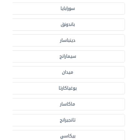
سورابايا
باندونق
دينباسار
سيمارانج
ميدان
يوغياكارتا
ماكاسار
تانجيرانج
بيكاسي