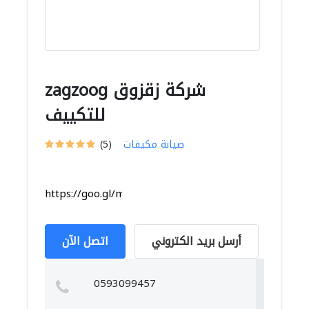
zagzoog شركة زقزوق
للتكييف
صيانة مكيفات
(5)
https://goo.gl/maps/xzwkQjZfjGhVenDVA
أرسل بريد الكتروني
اتصل الآن
0593099457