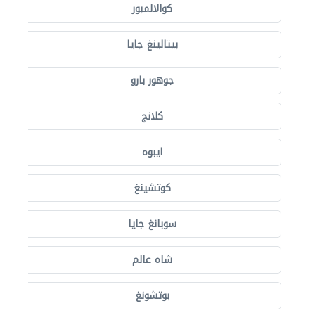
كوالالمبور
بيتالينغ جايا
جوهور بارو
كلانج
ايبوه
كوتشينغ
سوبانغ جايا
شاه عالم
بوتشونغ