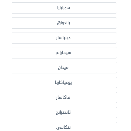
سورابايا
باندونق
دينباسار
سيمارانج
ميدان
يوغياكارتا
ماكاسار
تانجيرانج
بيكاسي