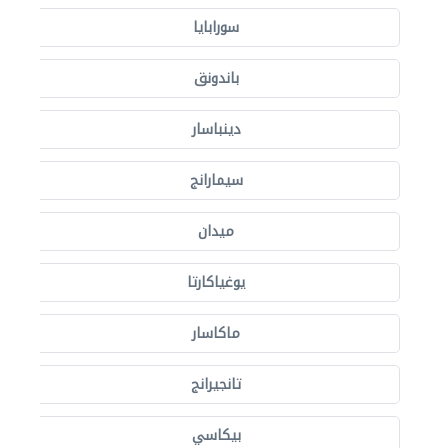
سورابايا
باندونق
دينباسار
سيمارانج
ميدان
يوغياكارتا
ماكاسار
تانجيرانج
بيكاسي