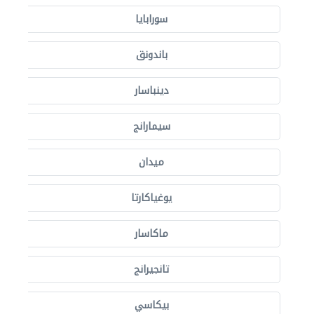
سورابايا
باندونق
دينباسار
سيمارانج
ميدان
يوغياكارتا
ماكاسار
تانجيرانج
بيكاسي