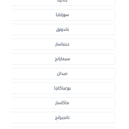
جاكرتا
سورابايا
باندونق
دينباسار
سيمارانج
ميدان
يوغياكارتا
ماكاسار
تانجيرانج