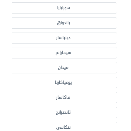
سورابايا
باندونق
دينباسار
سيمارانج
ميدان
يوغياكارتا
ماكاسار
تانجيرانج
بيكاسي