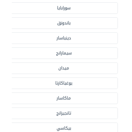
سورابايا
باندونق
دينباسار
سيمارانج
ميدان
يوغياكارتا
ماكاسار
تانجيرانج
بيكاسي