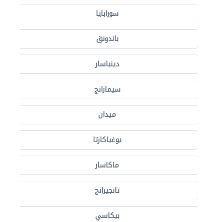
سورابايا
باندونق
دينباسار
سيمارانج
ميدان
يوغياكارتا
ماكاسار
تانجيرانج
بيكاسي