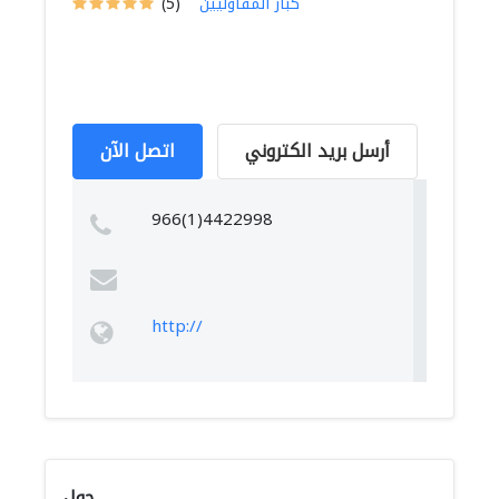
كبار المقاوليين
(5)
أرسل بريد الكتروني
اتصل الآن
966(1)4422998
http://
حول