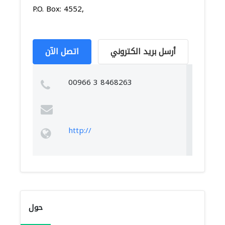
P.O. Box: 4552,
أرسل بريد الكتروني
اتصل الآن
00966 3 8468263
http://
حول