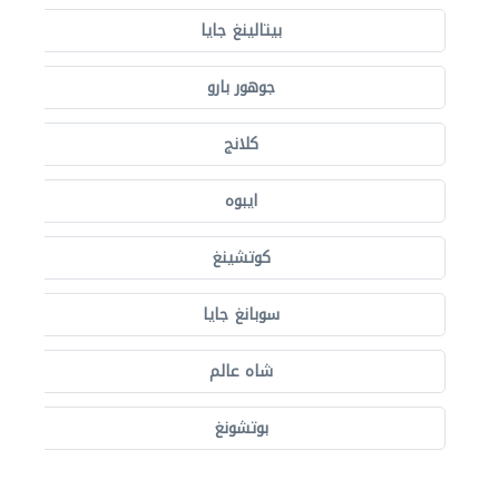
بيتالينغ جايا
جوهور بارو
كلانج
ايبوه
كوتشينغ
سوبانغ جايا
شاه عالم
بوتشونغ