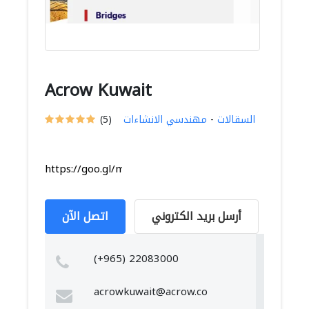
Acrow Kuwait
السقالات
-
مهندسي الانشاءات
(5)
https://goo.gl/maps/aprM9qqdm5A2bNyM8
أرسل بريد الكتروني
اتصل الآن
(+965) 22083000
acrowkuwait@acrow.co