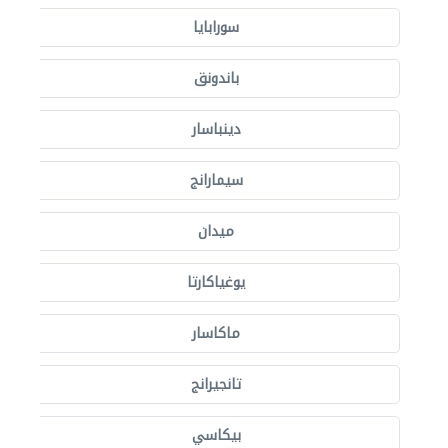
سورابايا
باندونق
دينباسار
سيمارانج
ميدان
يوغياكارتا
ماكاسار
تانجيرانج
بيكاسي