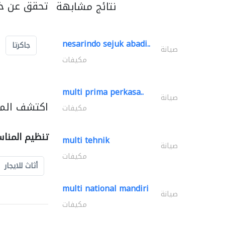
تحقق عن خد
نتائج مشابهة
nesarindo sejuk abadi..
جاكرتا
صيانة
مكيفات
multi prima perkasa..
صيانة
اكتشف المز
مكيفات
تنظيم المنا
multi tehnik
صيانة
مكيفات
أثاث للايجار
multi national mandiri
صيانة
مكيفات