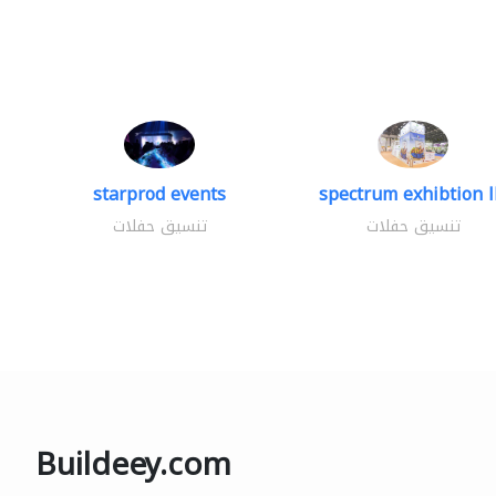
starprod events
spectrum exhibtion l
تنسيق حفلات
تنسيق حفلات
Buildeey.com