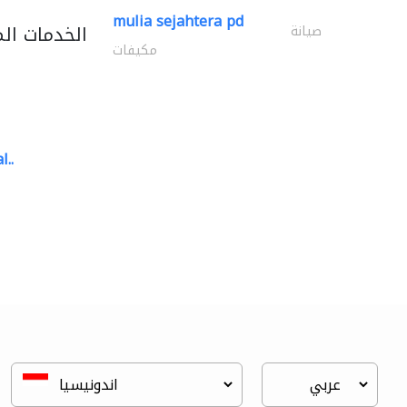
mulia sejahtera pd
الخدمات ال
صيانة
مكيفات
l..
great wall events
تنسيق حفلات