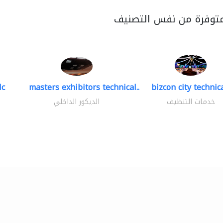
متوفرة من نفس التصنيف
lc
masters exhibitors technical..
bizcon city technica
خدمات التنظيف
الديكور الداخلي