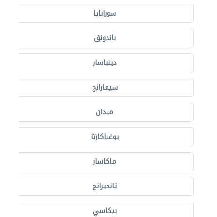
سورابايا
باندونق
دينباسار
سيمارانج
ميدان
يوغياكارتا
ماكاسار
تانجيرانج
بيكاسي