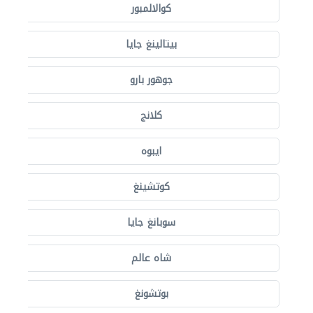
كوالالمبور
بيتالينغ جايا
جوهور بارو
كلانج
ايبوه
كوتشينغ
سوبانغ جايا
شاه عالم
بوتشونغ