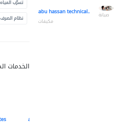
تسرّب المياه
abu hassan technical..
صيانة
نظام الصرف
مكيفات
الخدمات ال
tes
accurate bldh cont..
كبار المقاوليين