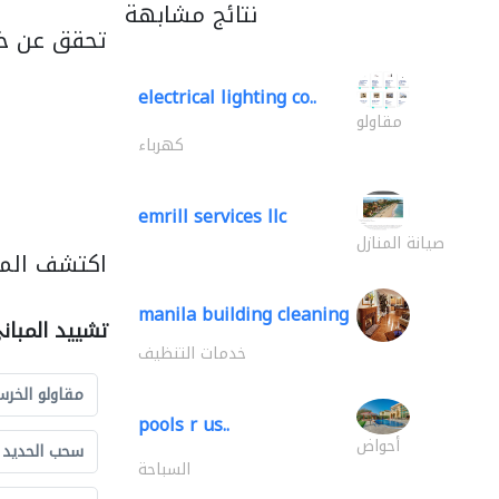
نتائج مشابهة
تحقق عن خد
electrical lighting co..
مقاولو
كهرباء
emrill services llc
صيانة المنازل
اكتشف المز
manila building cleaning
تشييد المبان
خدمات التنظيف
مقاولو الخرس
pools r us..
أحواض
سحب الحديد و
السباحة