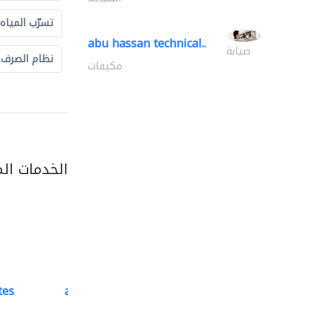
تسرّب المياه
abu hassan technical..
صيانة
نظام الصرف
مكيفات
الخدمات ال
tes
accurate bldh cont..
كبار المقاوليين