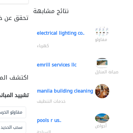
نتائج مشابهة
تحقق عن خد
electrical lighting co..
مقاولو
كهرباء
emrill services llc
صيانة المنازل
اكتشف المز
manila building cleaning
تشييد المبان
خدمات التنظيف
مقاولو الخرس
pools r us..
أحواض
سحب الحديد و
السباحة