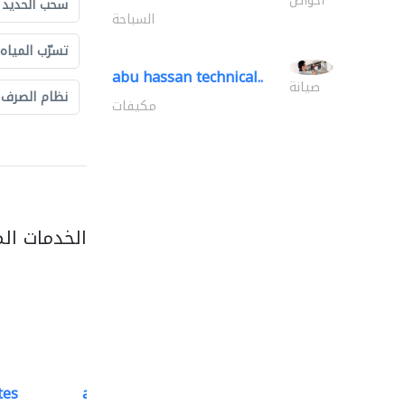
أحواض
سحب الحديد و
السباحة
تسرّب المياه
abu hassan technical..
صيانة
نظام الصرف
مكيفات
الخدمات ال
tes
accurate bldh cont..