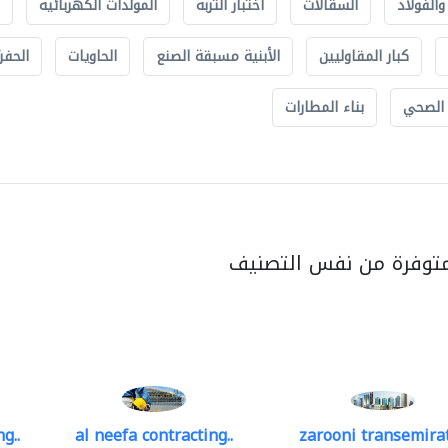
الفولاذ
السقالات
اختبار التربة
المولدات الكهربائية
كبار المقاوليين
الأبنية مسبقة الصنع
الحاويات
الحفري
 الصحي
بناء المطارات
متوفرة من نفس التصنيف
g..
al neefa contracting..
zarooni transemira