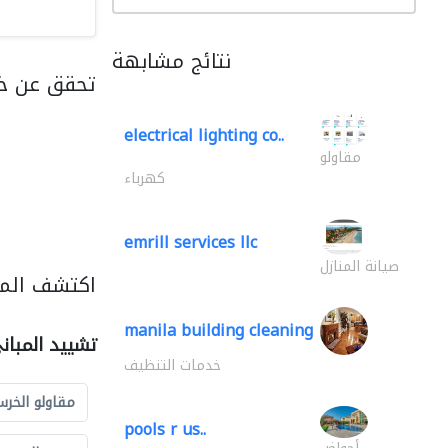
نتائج مشابهة
تحقق عن خد
electrical lighting co..
مقاولو
كهرباء
emrill services llc
صيانة المنازل
اكتشف المز
manila building cleaning
تشييد المبان
خدمات التنظيف
مقاولو الخرس
pools r us..