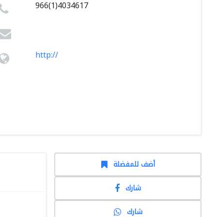
966(1)4034617
http://
أضف للمفضلة
شارك
شارك