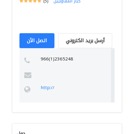
كبار المقاوليين
(5)
أرسل بريد الكتروني
اتصل الآن
966(1)2365248
http://
حول