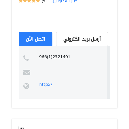
كبار المقاوليين
(5)
أرسل بريد الكتروني
اتصل الآن
966(1)2321401
http://
حول