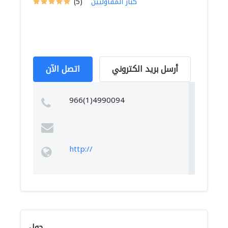
كبار المقاوليين
(5)
أرسل بريد الكتروني
اتصل الآن
966(1)4990094
http://
حول