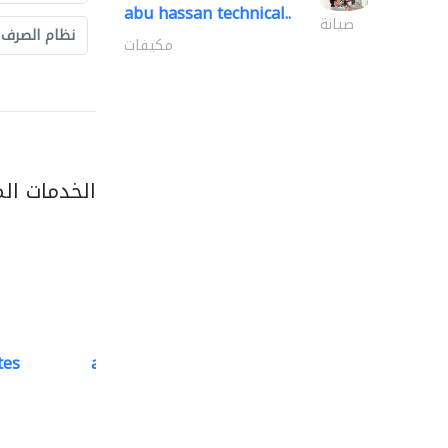
abu hassan technical..
صيانة
نظام الصرف
مكيفات
الخدمات ال
tes
accurate bldh cont..
كبار المقاوليين