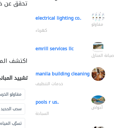
تحقق عن خد
electrical lighting co..
مقاولو
كهرباء
emrill services llc
صيانة المنازل
اكتشف المز
manila building cleaning
تشييد المبان
خدمات التنظيف
مقاولو الخرس
pools r us..
أحواض
سحب الحديد و
السباحة
تسرّب المياه