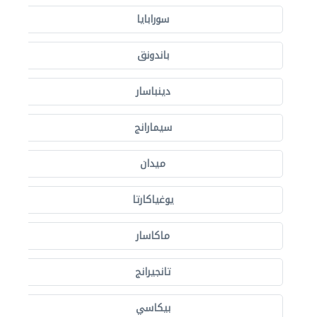
سورابايا
باندونق
دينباسار
سيمارانج
ميدان
يوغياكارتا
ماكاسار
تانجيرانج
بيكاسي