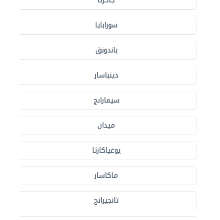
جاكرتا
سورابايا
باندونق
دينباسار
سيمارانج
ميدان
يوغياكارتا
ماكاسار
تانجيرانج