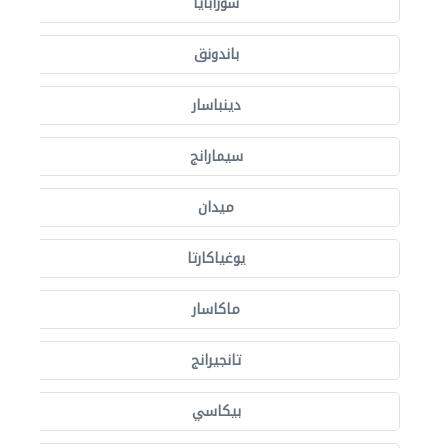
سورابايا
باندونق
دينباسار
سيمارانج
ميدان
يوغياكارتا
ماكاسار
تانجيرانج
بيكاسي