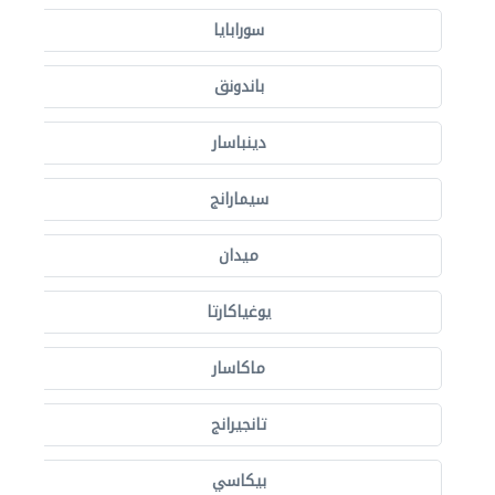
سورابايا
باندونق
دينباسار
سيمارانج
ميدان
يوغياكارتا
ماكاسار
تانجيرانج
بيكاسي