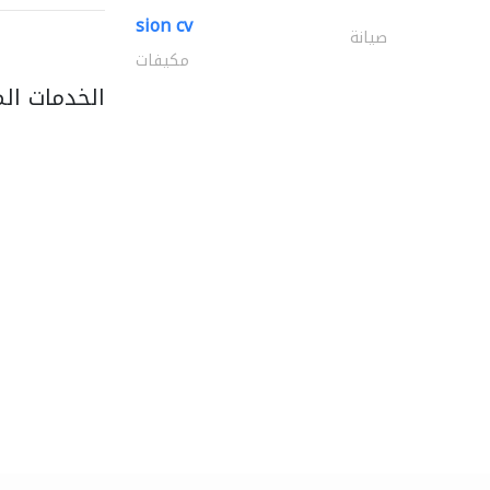
sion cv
صيانة
مكيفات
الخدمات ال
light house studio
التصوير الفوتوغرافي