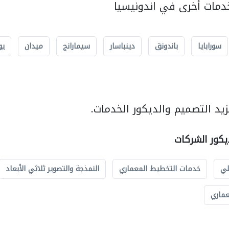
مات أخرى في اندونيسيا
سورابايا
باندونق
دينباسار
سيمارانج
ميدان
يو
يد التصميم والديكور الخدمات.
يكور الشركات
لي
خدمات التخطيط المعماري
النمذجة والتصوير ثلاثي الأبعاد
عماري