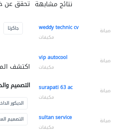
تحقق عن خد
نتائج مشابهة
weddy technic cv
جاكرتا
صيانة
مكيفات
vip autocool
صيانة
اكتشف المز
مكيفات
التصميم والد
surapati 63 ac
صيانة
مكيفات
الديكور الداخ
sultan service
التصميم الم
صيانة
مكيفات