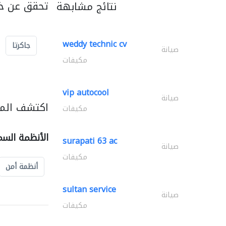
تحقق عن خد
نتائج مشابهة
weddy technic cv
جاكرتا
صيانة
مكيفات
vip autocool
صيانة
اكتشف المز
مكيفات
الأنظمة السم
surapati 63 ac
صيانة
مكيفات
أنظمة أمن
sultan service
صيانة
مكيفات