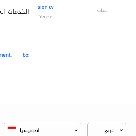
sion cv
الخدمات ال
صيانة
مكيفات
ment..
bosch security systems..
أنظمة الاتصالات