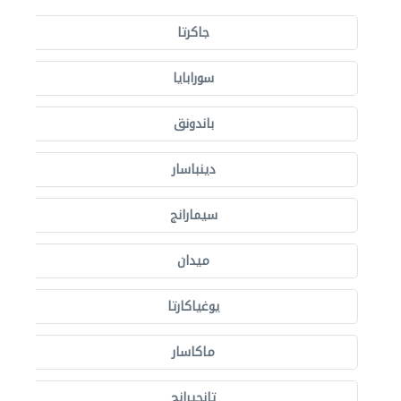
جاكرتا
سورابايا
باندونق
دينباسار
سيمارانج
ميدان
يوغياكارتا
ماكاسار
تانجيرانج