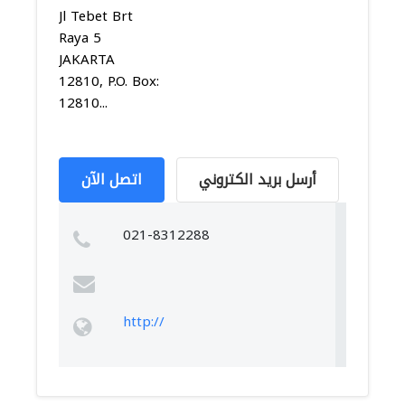
Jl Tebet Brt
Raya 5
JAKARTA
12810, P.O. Box:
12810...
أرسل بريد الكتروني
اتصل الآن
021-8312288
http://