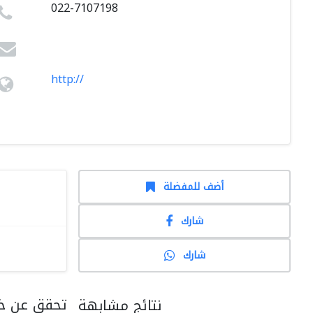
022-7107198
http://
أضف للمفضلة
شارك
شارك
تحقق عن خد
نتائج مشابهة