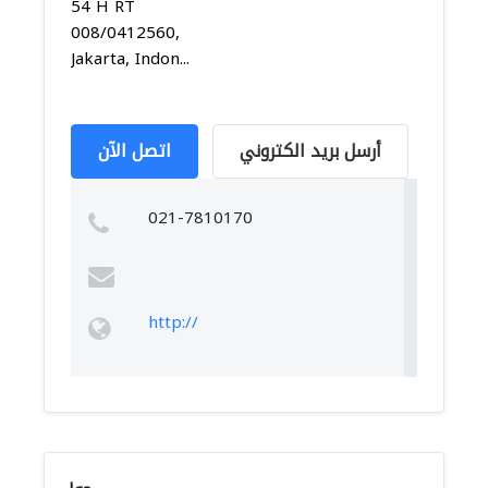
54 H RT
008/0412560,
Jakarta, Indon...
أرسل بريد الكتروني
اتصل الآن
021-7810170
http://