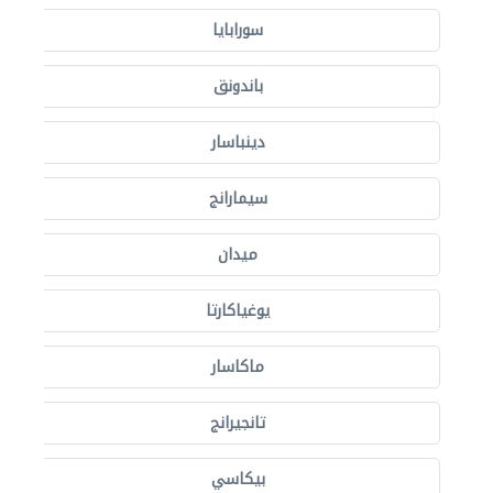
سورابايا
باندونق
دينباسار
سيمارانج
ميدان
يوغياكارتا
ماكاسار
تانجيرانج
بيكاسي