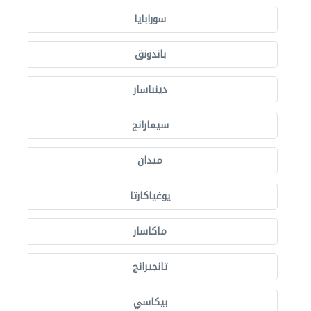
سورابايا
باندونق
دينباسار
سيمارانج
ميدان
يوغياكارتا
ماكاسار
تانجيرانج
بيكاسي