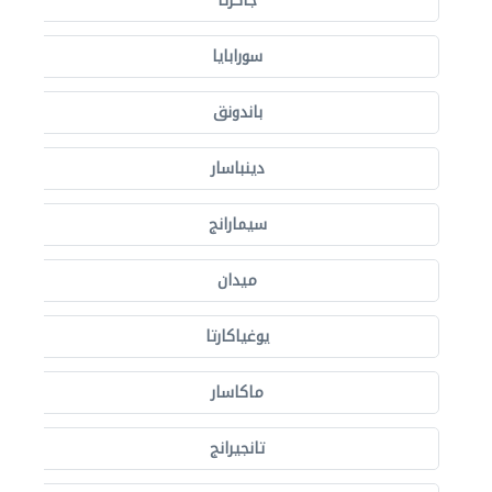
جاكرتا
سورابايا
باندونق
دينباسار
سيمارانج
ميدان
يوغياكارتا
ماكاسار
تانجيرانج