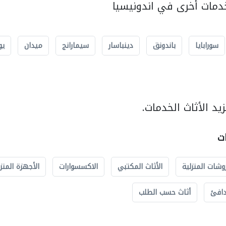
مات أخرى في اندونيسيا
سورابايا
باندونق
دينباسار
سيمارانج
ميدان
يو
د الأثاث الخدمات.
ات
وشات المنزلية
الأثاث المكتبي
الاكسسوارات
الأجهزة المنز
دافئ
أثاث حسب الطلب