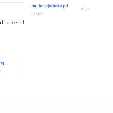
mulia sejahtera pd
صيانة
مكيفات
الخدمات ال
g..
chrysels decore llc
توريد الأقمشة والنسيج
ت