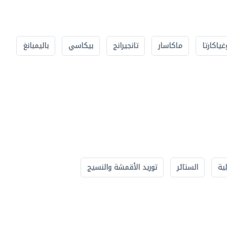
غياكارتا
ماكاسار
تانجيرانج
بيكاسي
باليمبانغ
لية
الستائر
توريد الأقمشة والنسيج