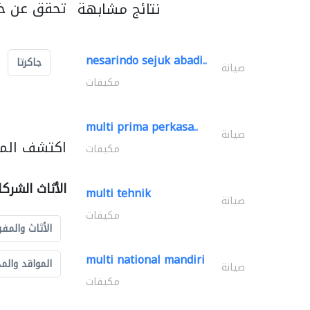
تحقق عن خد
نتائج مشابهة
nesarindo sejuk abadi..
جاكرتا
صيانة
مكيفات
multi prima perkasa..
صيانة
اكتشف المزي
مكيفات
الأثاث الشرك
multi tehnik
صيانة
مكيفات
الأثاث والمفر
multi national mandiri
المواقد والم
صيانة
مكيفات