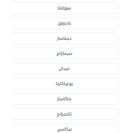
سورابايا
باندونق
دينباسار
سيمارانج
ميدان
يوغياكارتا
ماكاسار
تانجيرانج
بيكاسي