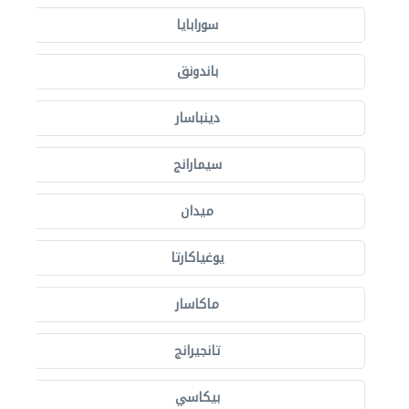
سورابايا
باندونق
دينباسار
سيمارانج
ميدان
يوغياكارتا
ماكاسار
تانجيرانج
بيكاسي