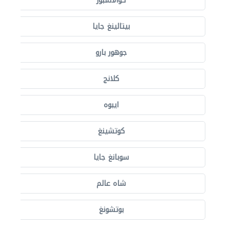
كوالالمبور
بيتالينغ جايا
جوهور بارو
كلانج
ايبوه
كوتشينغ
سوبانغ جايا
شاه عالم
بوتشونغ