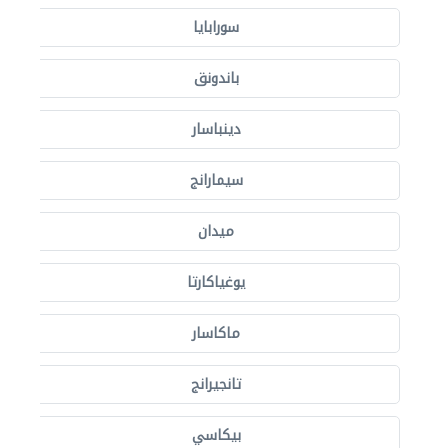
سورابايا
باندونق
دينباسار
سيمارانج
ميدان
يوغياكارتا
ماكاسار
تانجيرانج
بيكاسي