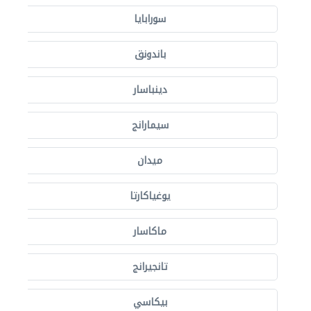
سورابايا
باندونق
دينباسار
سيمارانج
ميدان
يوغياكارتا
ماكاسار
تانجيرانج
بيكاسي