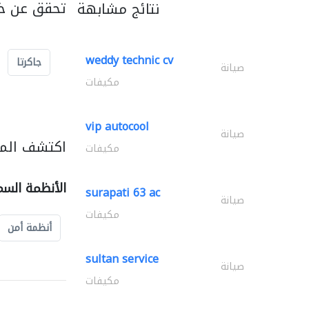
تحقق عن خد
نتائج مشابهة
weddy technic cv
جاكرتا
صيانة
مكيفات
vip autocool
صيانة
اكتشف المز
مكيفات
الأنظمة السم
surapati 63 ac
صيانة
مكيفات
أنظمة أمن
sultan service
صيانة
مكيفات