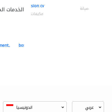
sion cv
الخدمات ال
صيانة
مكيفات
ment..
bosch security systems..
أنظمة الاتصالات