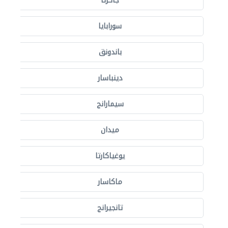
جاكرتا
سورابايا
باندونق
دينباسار
سيمارانج
ميدان
يوغياكارتا
ماكاسار
تانجيرانج