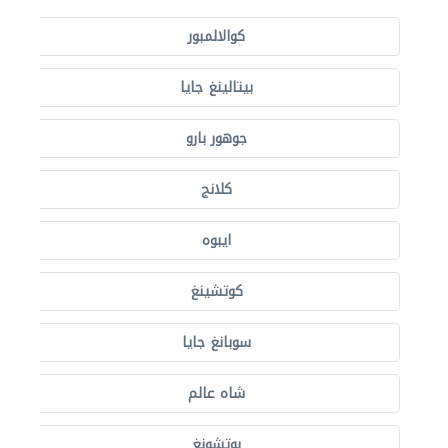
كوالالمبور
بيتالينغ جايا
جوهور بارو
كلانج
ايبوه
كوتشينغ
سوبانغ جايا
شاه عالم
بوتشونغ